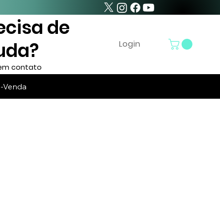
ecisa de
uda?
Login
 em contato
é-Venda