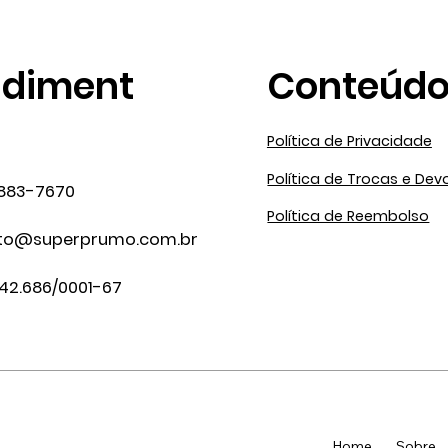
ndiment
Conteúd
Política de Privacidade
Política de Trocas e Dev
7883-7670
Política de Reembolso
to@superprumo.com.br
342.686/0001-67
Home
Sobre