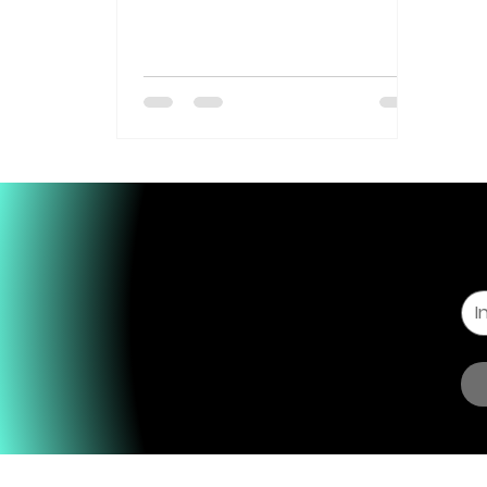
história em quadrinhos de Dom
Pedro I está disponível em nossa
loja. O financiamento coletivo foi
um sucesso absoluto. Foram
mais de 900 apoiadores e R$ 113
mil arrecadados para a obra.
Com roteiro de Laudelino de
Oliveira Lima e desenhos de Joe
Bennett, a HQ Pelo Meu Sangue
Tomo I já nasceu épica.