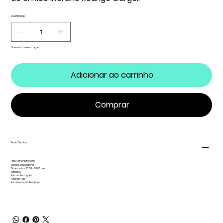
Quantidade
Somente 1 em estoque
Adicionar ao carrinho
Comprar
Ficha Técnica:
ISBN: 9786587138695
Editora: Vide Editorial
Dimensões: 16.00 x 23.00 cm
Edição: 10
Idioma: Português
Páginas: 516
Encadernação: Brochura