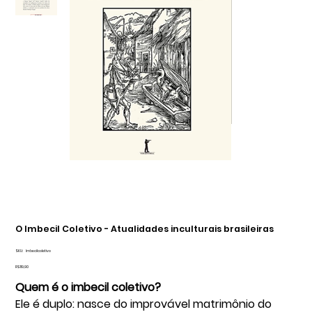
O Imbecil Coletivo - Atualidades inculturais brasileiras
SKU
SKU:
Imbecilcoletivo
Imbecilcoletivo
Preço
R$ 119,90
Quem é o imbecil coletivo?
Ele é duplo: nasce do improvável matrimônio do