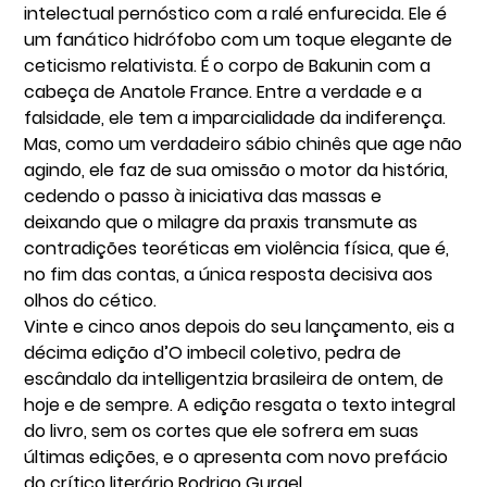
intelectual pernóstico com a ralé enfurecida. Ele é
um fanático hidrófobo com um toque elegante de
ceticismo relativista. É o corpo de Bakunin com a
cabeça de Anatole France. Entre a verdade e a
falsidade, ele tem a imparcialidade da indiferença.
Mas, como um verdadeiro sábio chinês que age não
agindo, ele faz de sua omissão o motor da história,
cedendo o passo à iniciativa das massas e
deixando que o milagre da praxis transmute as
contradições teoréticas em violência física, que é,
no fim das contas, a única resposta decisiva aos
olhos do cético.
Vinte e cinco anos depois do seu lançamento, eis a
décima edição d’O imbecil coletivo, pedra de
escândalo da intelligentzia brasileira de ontem, de
hoje e de sempre. A edição resgata o texto integral
do livro, sem os cortes que ele sofrera em suas
últimas edições, e o apresenta com novo prefácio
do crítico literário Rodrigo Gurgel.