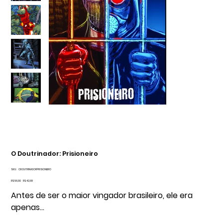
O Doutrinador: Prisioneiro
SKU
SKU:
ODOUTRINADORPRISIONEIRO
ODOUTRINADORPRISIONEIRO
Preço
Preço
R$ 56,90
R$ 42,68
original
promocional
Antes de ser o maior vingador brasileiro, ele era
apenas…