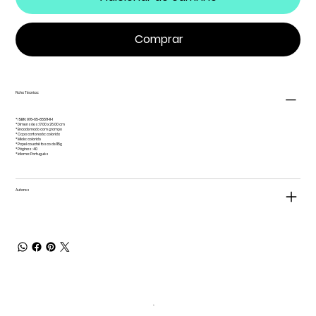
Comprar
Ficha Técnica:
* ISBN: 978-65-85571-11-1
* Dimensões: 17.00 x 26.00 cm
* Encadernado com grampo
* Capa cartonada: colorida
* Miolo: colorido
* Papel couchê fosco de 115g
* Páginas: 40
* Idioma: Português
Autores