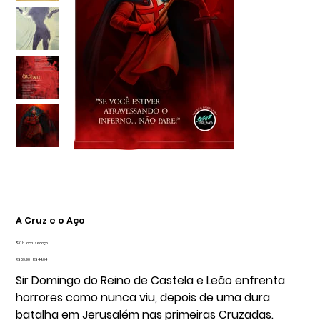
A Cruz e o Aço
SKU
SKU:
acruzeoaço
acruzeoaço
Preço
Preço
R$ 69,90
R$ 44,04
original
promocional
Sir Domingo do Reino de Castela e Leão enfrenta
horrores como nunca viu, depois de uma dura
batalha em Jerusalém nas primeiras Cruzadas.