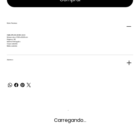
Ficha Técnica:
ISBN: 978-65-00403-26-8
Dimensões: 17.00 x 26.00 cm
Páginas: 80
Idioma: Português
Capa: colorida
Miolo: colorido
Autores:
Carregando...