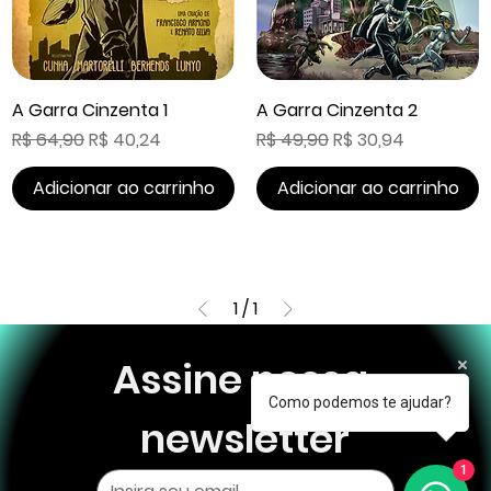
A Garra Cinzenta 1
A Garra Cinzenta 2
Preço normal
Preço promocional
Preço normal
Preço promociona
R$ 64,90
R$ 40,24
R$ 49,90
R$ 30,94
Adicionar ao carrinho
Adicionar ao carrinho
1
/
1
Assine nossa 
Como podemos te ajudar?
newsletter
1