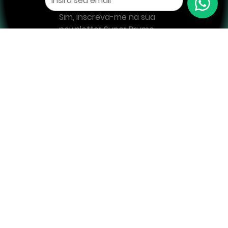
Sim, inscreva-me na sua 
newsletter Super Prumo
Enviar
Edições Super PRUMO, valorizando heróis, histórias e a nossa essência.
Atendimento
(21) 97883-7670
contato@superprumo.com.br
CNPJ: 24.342.686/0001-67